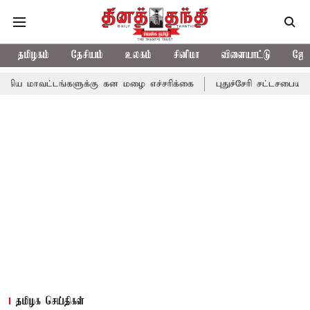
தமிழகம்
தேசியம்
உலகம்
சினிமா
விளையாட்டு
ஜோத
டங்களுக்கு கன மழை எச்சரிக்கை
புதுச்சேரி சட்டசபையில் வரும் 24ம
தமிழக செய்திகள்