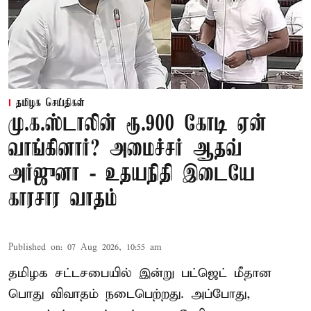
தமிழக செய்திகள்
மு.க.ஸ்டாலின் ரூ.900 கோடி ஏன்
வாங்கினார்? அமைச்சர் ஆதவ்
அர்ஜுனா - உதயநிதி இடையே
காரசார வாதம்
Published on
:
07 Aug 2026, 10:55 am
தமிழக சட்டசபையில் இன்று பட்ஜெட் மீதான
பொது விவாதம் நடைபெற்றது. அப்போது,