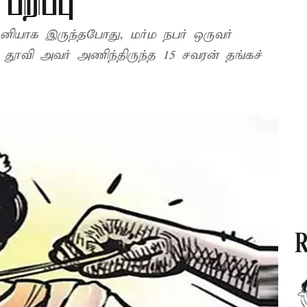
றிப்பு
 தனியாக இருந்தபோது, மர்ம நபர் ஒருவர்
 தூவி அவர் அணிந்திருந்த 15 சவரன் தங்கச்
R