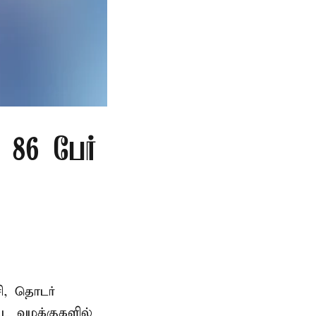
86 பேர்
ி, தொடர்
ட்ட வழக்குகளில்