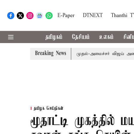
E-Paper
DTNEXT
Thanthi 
தமிழகம்
தேசியம்
உலகம்
சினி
Breaking News
எம்.பி.க்கள் கூட்டத்துக்கு முதல்-அமைச்சர் விஜய் அழைப்பு
தமிழக செய்திகள்
மூதாட்டி முகத்தில்