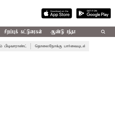
சிறப்புக் கட்டுரைகள்
ஆண்டு சந்தா
ராண்ட்
தொலைநோக்கு பார்வையுடன் கூடிய வேளாண் பட்ஜெட்: