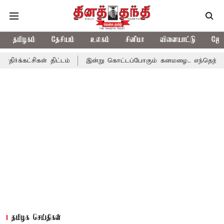
தமிழகம்
தேசியம்
உலகம்
சினிமா
விளையாட்டு
ஜோத
ள் திட்டம்
இன்று கொட்டப்போகும் கனமழை.. எந்தெந்த மாவட்டங்களில
தமிழக செய்திகள்