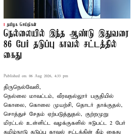
தமிழக செய்திகள்
நெல்லையில் இந்த ஆண்டு இதுவரை
86 பேர் தடுப்பு காவல் சட்டத்தில்
கைது
Published on
:
06 Aug 2026, 4:33 pm
திருநெல்வேலி,
நெல்லை மாவட்டம், வீரவநல்லூர் பகுதியில்
கொலை, கொலை முயற்சி, தொடர் தாக்குதல்,
சொத்துச் சேதம் ஏற்படுத்துதல், குற்றமுறு
மிரட்டல் உள்ளிட்ட வழக்குகளில் ஈடுபட்ட 2 பேர்
தமிழ்நாடு தடுப்பு காவல் சட்டத்தின் கீழ்
கைது