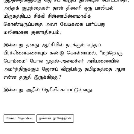
குழந்தைகளுக்கு ஜோசப் விஜய் தூண்டில் போட்டாரோ,
அந்தக் குழந்தைகள் தான் தினசரி ஒரு பாலியல்
மிருகத்திடம் சிக்கி சின்னாபின்னமாகிக்
கொண்டிருப்பதை அவர் வேடிக்கை பார்ப்பது
மலினமான குணாதிசயம்.
இவ்வாறு தனது ஆட்சியில் நடக்கும் எந்தப்
பிரச்சினைகளையும் கண்டு கொள்ளாமல், "மற்றொரு
பொம்மை" போல முதல்-அமைச்சர் அரியணையில்
அமர்ந்திருக்கும் ஜோசப் விஜய்க்கு தமிழகத்தை ஆள
என்ன தகுதி இருக்கிறது?
இவ்வாறு அதில் தெரிவிக்கப்பட்டுள்ளது.
Nainar Nagendran
நயினார் நாகேந்திரன்