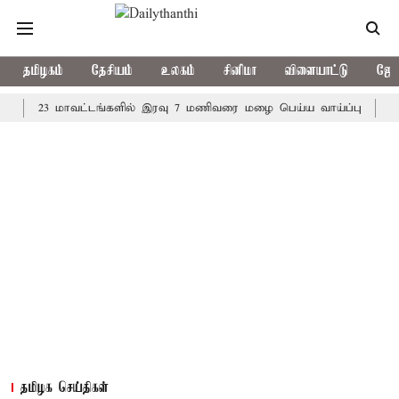
தமிழகம்
தேசியம்
உலகம்
சினிமா
விளையாட்டு
ஜோத
23 மாவட்டங்களில் இரவு 7 மணிவரை மழை பெய்ய வாய்ப்பு
கொரிய ப
தமிழக செய்திகள்