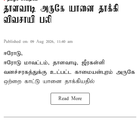
தாளவாடி அருகே யானை தாக்கி
விவசாயி பலி
Published on
:
09 Aug 2026, 11:40 am
ஈரோடு,
ஈரோடு மாவட்டம்,
தாளவாடி
, ஜீரகள்ளி
வனச்சரகத்துக்கு உட்பட்ட காமையன்புரம் அருகே
ஒற்றை காட்டு
யானை தாக்கி
யதில்
Read More