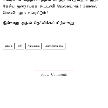
தேசிய ஜனநாயகக் கூட்டணி வெல்லட்டும்! கோவை
மென்மேலும் வளரட்டும்!
இவ்வாறு அதில் தெரிவிக்கப்பட்டுள்ளது.
பாஜக
BJP
Annamalai
அண்ணாமலை
Show Comments