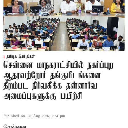
தமிழக செய்திகள்
சென்னை மாநகராட்சியில் நகர்ப்புற
ஆதரவற்றோர் தங்குமிடங்களை
திறம்பட நிர்வகிக்க தன்னார்வ
அமைப்புகளுக்கு பயிற்சி
Published on
:
06 Aug 2026, 2:54 pm
சென்னை,