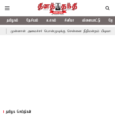
தமிழகம்
தேசியம்
உலகம்
சினிமா
விளையாட்டு
ஜோத
னாள் அமைச்சர் பொன்முடிக்கு சென்னை நீதிமன்றம் பிடிவாராண்ட்
தொ
தமிழக செய்திகள்