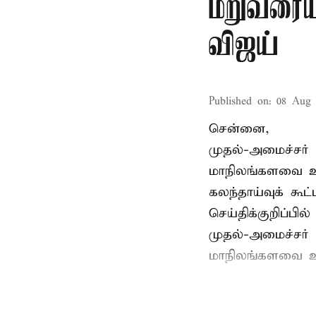
மறுவரையற
விஜய்
Published on
:
08 Aug 
சென்னை,
முதல்-அமைச்சர் 
மாநிலங்களவை உ
கலந்தாய்வுக் கூ
செய்திக்குறிப்பில்
முதல்-அமைச்சர் 
மாநிலங்களவை உற