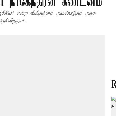
் நாகேந்திரன் கண்டனம்
ிரியர் என்ற விகிதத்தை அமல்படுத்த அரசு
ரிவித்தார்.
R