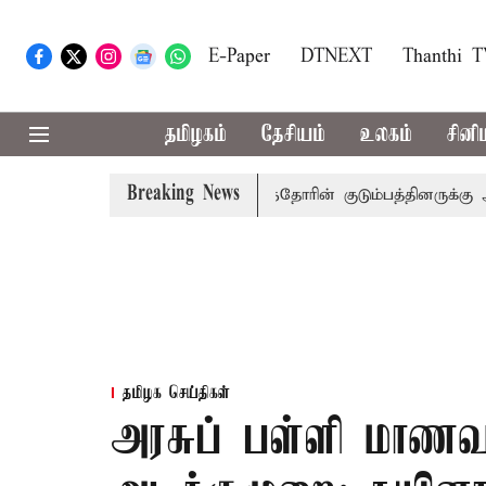
E-Paper
DTNEXT
Thanthi 
தமிழகம்
தேசியம்
உலகம்
சினி
Breaking News
ஜய்
கரூர் கூட்டநெரிசல்: இறந்தோரின் குடும்பத்தினருக்கு அரசு
தமிழக செய்திகள்
அரசுப் பள்ளி மாணவர