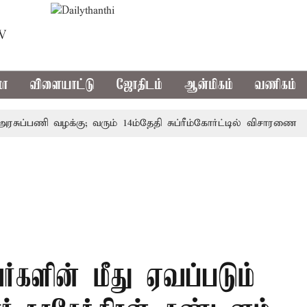
TV
மா
விளையாட்டு
ஜோதிடம்
ஆன்மிகம்
வணிகம்
ப்பணி வழக்கு; வரும் 14ம்தேதி சுப்ரீம்கோர்ட்டில் விசாரணை
அம
்களின் மீது ஏவப்படும்