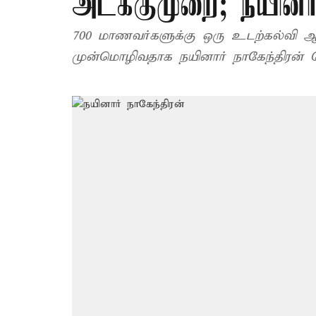
அடக்குமுறை; நயினார
700 மாணவர்களுக்கு ஒரு உடற்கல்வி ஆச
முன்மொழிவதாக நயினார் நாகேந்திரன் தெ