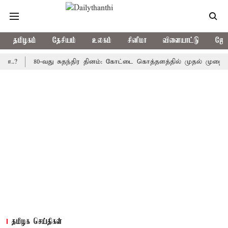
தமிழகம்
தேசியம்
உலகம்
சினிமா
விளையாட்டு
ஜோத
80-வது சுதந்திர தினம்: கோட்டை கொத்தளத்தில் முதல் முறையாக தேசி
தமிழக செய்திகள்