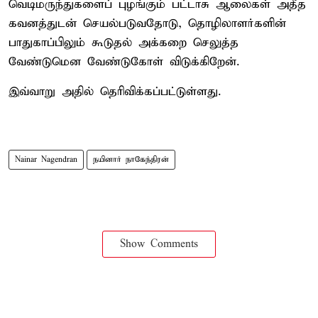
வெடிமருந்துகளைப் புழங்கும் பட்டாசு ஆலைகள் அதீத
கவனத்துடன் செயல்படுவதோடு, தொழிலாளர்களின்
பாதுகாப்பிலும் கூடுதல் அக்கறை செலுத்த
வேண்டுமென வேண்டுகோள் விடுக்கிறேன்.
இவ்வாறு அதில் தெரிவிக்கப்பட்டுள்ளது.
Nainar Nagendran
நயினார் நாகேந்திரன்
Show Comments