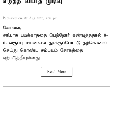
எடுத்த விபரீத முடிவு
Published on
:
07 Aug 2026, 2:38 pm
கோவை,
சரியாக படிக்காததை பெற்றோர் கண்டித்ததால் 8-
ம் வகுப்பு மாணவன் தூக்குப்போட்டு தற்கொலை
செய்து கொண்ட சம்பவம் சோகத்தை
ஏற்படுத்தியுள்ளது.
Read More