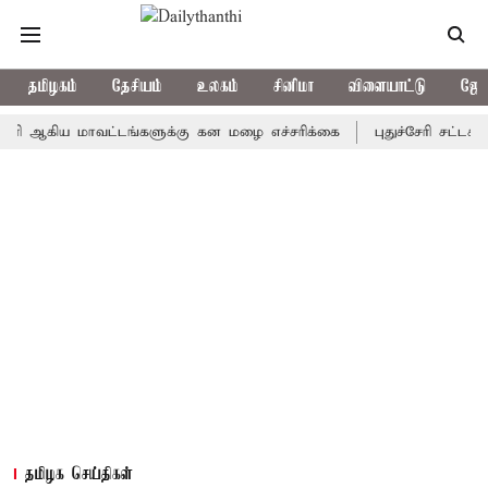
தமிழகம்
தேசியம்
உலகம்
சினிமா
விளையாட்டு
ஜோத
ிய மாவட்டங்களுக்கு கன மழை எச்சரிக்கை
புதுச்சேரி சட்டசபையில்
தமிழக செய்திகள்