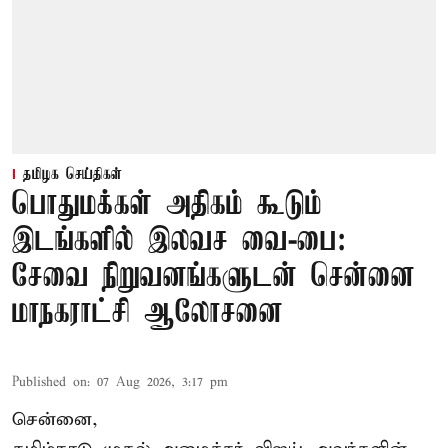
தமிழக செய்திகள்
பொதுமக்கள் அதிகம் கூடும்
இடங்களில் இலவச வை-பை:
சேவை நிறுவனங்களுடன் சென்னை
மாநகராட்சி ஆலோசனை
Published on
:
07 Aug 2026, 3:17 pm
சென்னை,