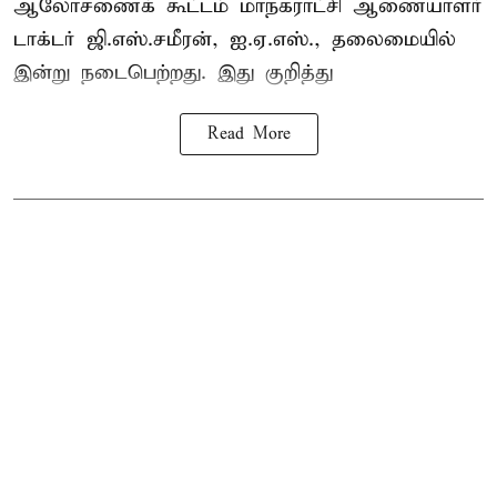
ஆலோசணைக் கூட்டம் மாநகராட்சி ஆணையாளர்
டாக்டர் ஜி.எஸ்.சமீரன், ஐ.ஏ.எஸ்., தலைமையில்
இன்று நடைபெற்றது. இது குறித்து
Read More