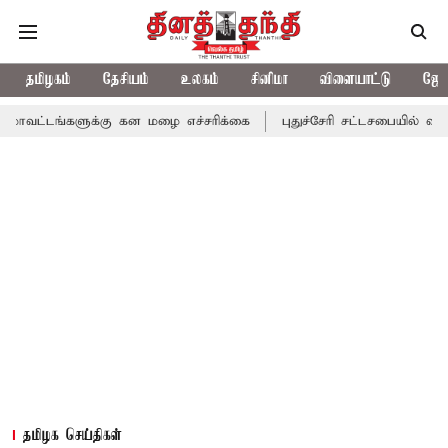
தமிழகம்
தேசியம்
உலகம்
சினிமா
விளையாட்டு
ஜோத
ளுக்கு கன மழை எச்சரிக்கை
புதுச்சேரி சட்டசபையில் வரும் 24ம் தே
தமிழக செய்திகள்