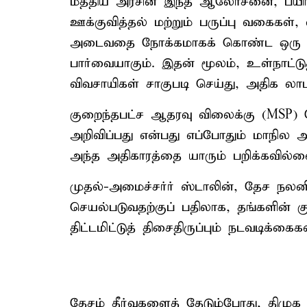
மத்திய அரசின் இந்த ஆலோசனை, பயிர் ப
ஊக்குவித்தல் மற்றும் பருப்பு வகைகள்,
அடைவதை நோக்கமாகக் கொண்ட ஒரு ஆக
பார்வையாகும். இதன் மூலம், உள்நாட
விவசாயிகள் சாகுபடி செய்து, அதிக லா
குறைந்தபட்ச ஆதரவு விலைக்கு (MS
அறிவிப்பது என்பது எப்போதும் மாநில அர
அந்த அதிகாரத்தை யாரும் பறிக்கவில்ல
முதல்-அமைச்சர்ர் ஸ்டாலின், தேச நல
செயல்படுவதற்குப் பதிலாக, தங்களின் 
திட்டமிட்டுத் திசைதிருப்பும் நடவடிக்கைகள
தேசம் தீர்வுகளைத் தேடும்போது, திமுக