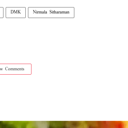
DMK
Nirmala Sitharaman
ow Comments