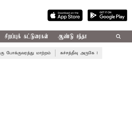
சிறப்புக் கட்டுரைகள்
ஆண்டு சந்தா
வரத்து மாற்றம்
கச்சத்தீவு அருகே 8 தமிழக மீனவர்களை க