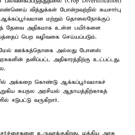
ல்வகைப்படுத்துதலை (Crop Diversification)
 எண்ணெய் வித்துக்கள் போன்றவற்றில் சுயசார்பு
்கப்பூர்வமான மற்றும் தொலைநோக்குப்
்டுத் தேவை அதிகமாக உள்ள பயிர்களை
பத்தைப் பெற வழிவகை செய்யப்படும்.
P) மேல் ஊக்கத்தொகை அல்லது போனஸ்
சுகளின் தனிப்பட்ட அதிகாரத்திற்கு உட்பட்டது.
ை.
னில் அக்கறை கொண்டு ஆக்கப்பூர்வமாகச்
குறுகிய சுயநல அரசியல் ஆதாயத்திற்காகத்
ில் ஈடுபட்டு வருகிறார்.
 சர்ச்சைகளை உருவாக்குகிறது. மத்திய அரசு