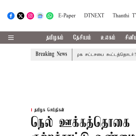
E-Paper
DTNEXT
Thanthi 
தமிழகம்
தேசியம்
உலகம்
சினி
Breaking News
ிப்பு
தொடங்கியது தமிழக சட்டசபை கூட்டத்தொடர்!
சுதந்
தமிழக செய்திகள்
நெல் ஊக்கத்தொகை வி