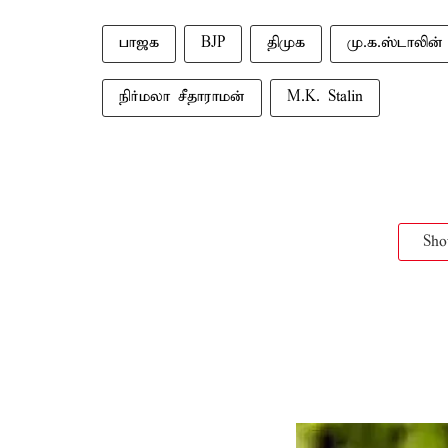
பாஜக
BJP
திமுக
மு.க.ஸ்டாலின்
நிர்மலா சீதாராமன்
M.K. Stalin
Sh