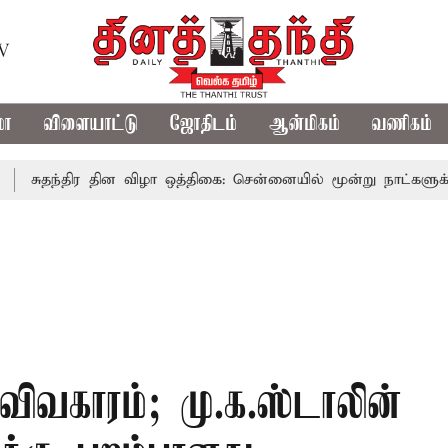
TV
மா
விளையாட்டு
ஜோதிடம்
ஆன்மிகம்
வணிகம்
திர தின விழா ஒத்திகை: சென்னையில் மூன்று நாட்களுக்கு போக்கு
வகாரம்; மு.க.ஸ்டாலின்