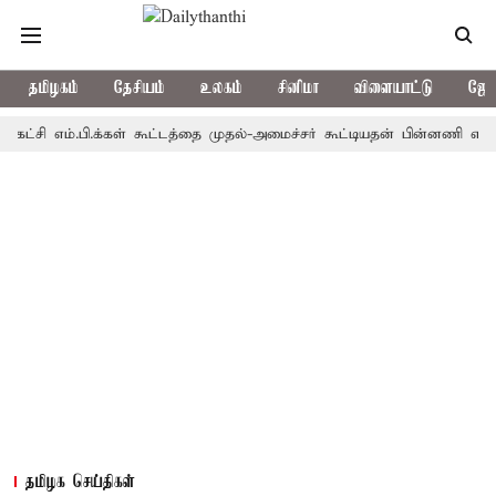
தமிழகம்
தேசியம்
உலகம்
சினிமா
விளையாட்டு
ஜோத
 எம்.பி.க்கள் கூட்டத்தை முதல்-அமைச்சர் கூட்டியதன் பின்னணி என்ன?
தமிழக செய்திகள்