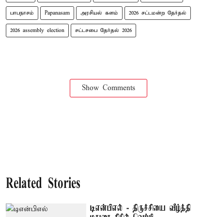
பாபநாசம்
Papanasam
அரசியல் களம்
2026 சட்டமன்ற தேர்தல்
2026 assembly election
சட்டசபை தேர்தல் 2026
Show Comments
Related Stories
டிஎன்பிஎல் - திருச்சியை வீழ்த்தி