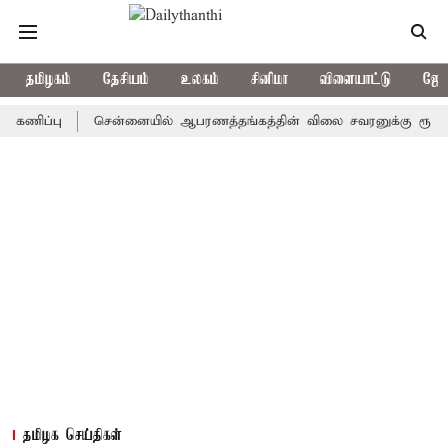
தமிழகம்
தேசியம்
உலகம்
சினிமா
விளையாட்டு
ஜோத
்பு
சென்னையில் ஆபரணத்தங்கத்தின் விலை சவரனுக்கு ரூ.520 உயர்ந்த
தமிழக செய்திகள்