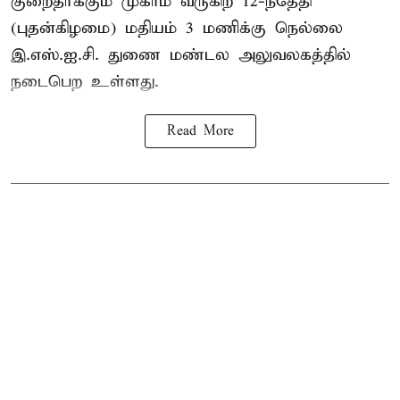
குறைதீர்க்கும் முகாம் வருகிற 12-ந்தேதி
(புதன்கிழமை) மதியம் 3 மணிக்கு நெல்லை
இ.எஸ்.ஐ.சி. துணை மண்டல அலுவலகத்தில்
நடைபெற உள்ளது.
Read More