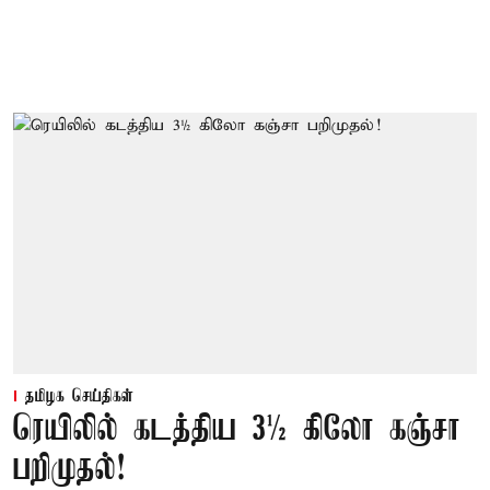
தமிழக செய்திகள்
ரெயிலில் கடத்திய 3½ கிலோ கஞ்சா
பறிமுதல்!