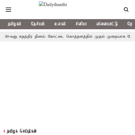
தமிழகம்
தேசியம்
உலகம்
சினிமா
விளையாட்டு
ஜோத
து சுதந்திர தினம்: கோட்டை கொத்தளத்தில் முதல் முறையாக தேசிய கொடி 
தமிழக செய்திகள்