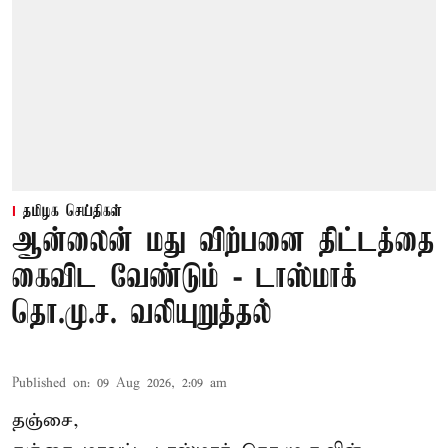
தமிழக செய்திகள்
ஆன்லைன் மது விற்பனை திட்டத்தை
கைவிட வேண்டும் - டாஸ்மாக்
தொ.மு.ச. வலியுறுத்தல்
Published on
:
09 Aug 2026, 2:09 am
தஞ்சை,