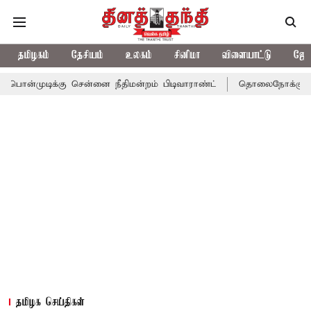
தமிழகம்
தேசியம்
உலகம்
சினிமா
விளையாட்டு
ஜோத
்கு சென்னை நீதிமன்றம் பிடிவாராண்ட்
தொலைநோக்கு பார்வையுடன் க
தமிழக செய்திகள்