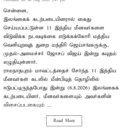
Published on
:
06 Aug 2026, 2:47 pm
சென்னை,
இலங்கைக் கடற்படையினரால் கைது
செய்யப்பட்டுள்ள 11 இந்திய மீனவர்களை
விடுவிக்க நடவடிக்கை எடுக்கக்கோரி மத்திய
வெளியுறவுத் துறை மந்திரி ஜெய்சங்கருக்கு,
முதல்-அமைச்சர் ஜோசப் விஜய் இன்று கடிதம்
எழுதியுள்ளார்.
ராமநாதபுரம் மாவட்டத்தைச் சேர்ந்த 11 இந்திய
மீனவர்கள் கடலில் மீன்பிடித் தொழிலில்
ஈடுபட்டிருந்தபோது இன்று (6.8.2026) இலங்கைக்
கடற்படையினர், மீனவர்களையும் அவர்களின்
விசைப்படகையும் ...
Read More