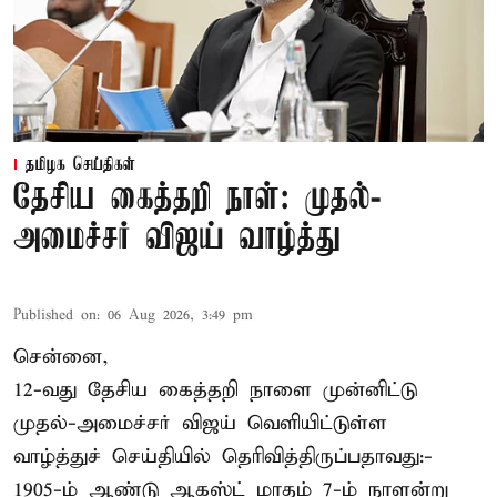
தமிழக செய்திகள்
தேசிய கைத்தறி நாள்: முதல்-
அமைச்சர் விஜய் வாழ்த்து
Published on
:
06 Aug 2026, 3:49 pm
சென்னை,
12-வது தேசிய கைத்தறி நாளை முன்னிட்டு
முதல்-அமைச்சர் விஜய் வெளியிட்டுள்ள
வாழ்த்துச் செய்தியில் தெரிவித்திருப்பதாவது:-
1905-ம் ஆண்டு ஆகஸ்ட் மாதம் 7-ம் நாளன்று