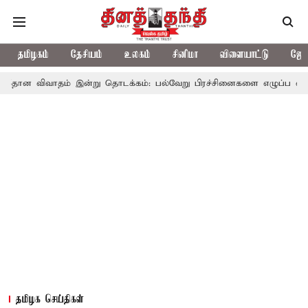
தமிழகம்
தேசியம்
உலகம்
சினிமா
விளையாட்டு
ஜோத
ம் இன்று தொடக்கம்: பல்வேறு பிரச்சினைகளை எழுப்ப எதிர்க்கட்சிகள் தி
தமிழக செய்திகள்