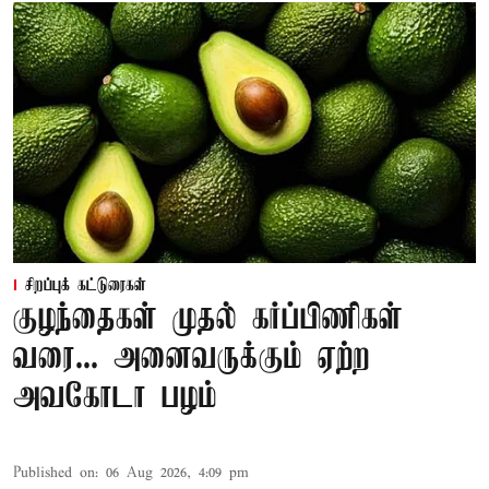
சிறப்புக் கட்டுரைகள்
குழந்தைகள் முதல் கர்ப்பிணிகள்
வரை... அனைவருக்கும் ஏற்ற
அவகோடா பழம்
Published on
:
06 Aug 2026, 4:09 pm