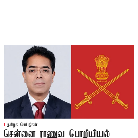
தமிழக செய்திகள்
சென்னை ராணுவ பொறியியல்