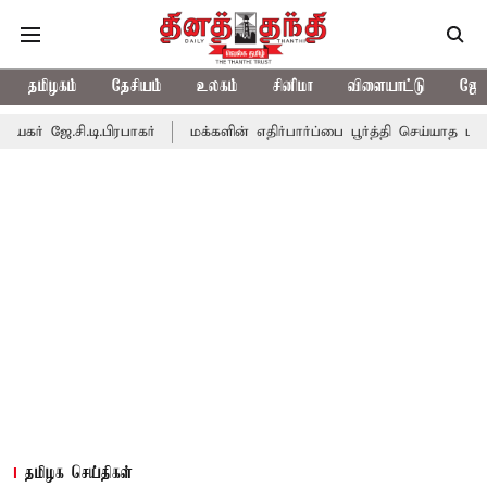
தமிழகம்
தேசியம்
உலகம்
சினிமா
விளையாட்டு
ஜோத
.டி.பிரபாகர்
மக்களின் எதிர்பார்ப்பை பூர்த்தி செய்யாத பட்ஜெட்; எடப
தமிழக செய்திகள்