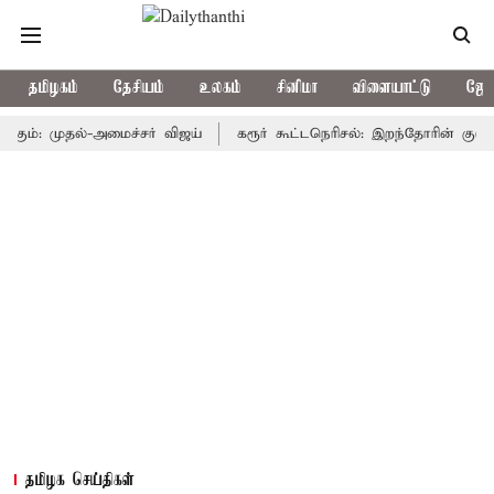
தமிழகம்
தேசியம்
உலகம்
சினிமா
விளையாட்டு
ஜோத
 முதல்-அமைச்சர் விஜய்
கரூர் கூட்டநெரிசல்: இறந்தோரின் குடும்பத்தின
தமிழக செய்திகள்