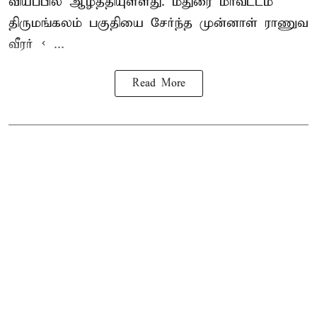
வியப்பில் ஆழ்த்தியுள்ளது. மதுரை மாவட்டம்
திருமங்கலம் பகுதியை சேர்ந்த
முன்னாள் ராணுவ
வீரர் < ...
Read More