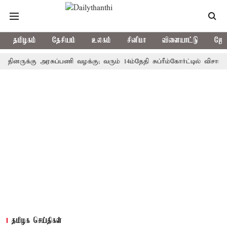
தமிழகம்
தேசியம்
உலகம்
சினிமா
விளையாட்டு
ஜோத
ுக்கு அரசுப்பணி வழக்கு; வரும் 14ம்தேதி சுப்ரீம்கோர்ட்டில் விசாரணை
தமிழக செய்திகள்