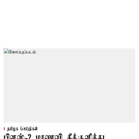
தமிழக செய்திகள்
பிளஸ்-2 மாணவி தீக்குளித்து