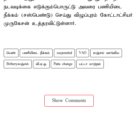
நடவடிக்கை எடுக்கும்பொருட்டு அவரை பணியிடை
நீக்கம் (சஸ்பெண்டு) செய்து விழுப்புரம் கோட்டாட்சியர்
முருகேசன் உத்தரவிட்டுள்ளார்.
பெண்
பணியிடை நீக்கம்
suspended
VAO
லஞ்சம் வாங்கிய
Briberyலஞ்சம்
வி.ஏ.ஓ.
Patta change
பட்டா மாற்றம்
Show Comments