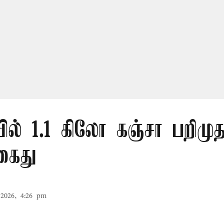
ல் 1.1 கிலோ கஞ்சா பறிமுத
கைது
2026, 4:26 pm