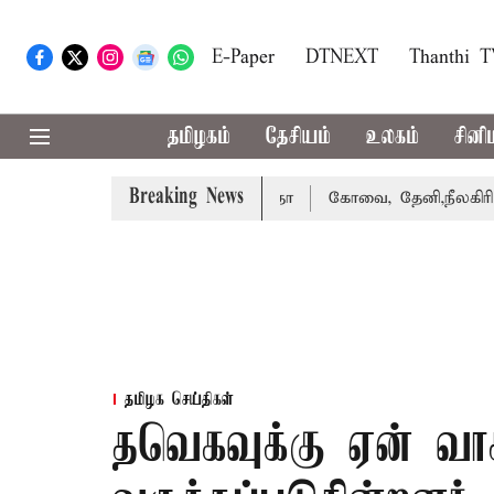
E-Paper
DTNEXT
Thanthi 
தமிழகம்
தேசியம்
உலகம்
சினி
Breaking News
 வழக்கை வாபஸ் பெற்றார் சங்கீதா
கோவை, தேனி,நீலகிரி ஆகி
தமிழக செய்திகள்
தவெகவுக்கு ஏன் வா