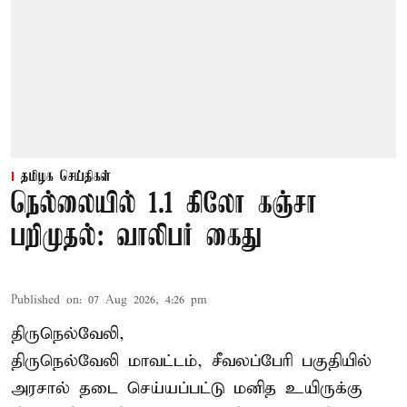
தமிழக செய்திகள்
நெல்லையில் 1.1 கிலோ கஞ்சா
பறிமுதல்: வாலிபர் கைது
Published on
:
07 Aug 2026, 4:26 pm
திருநெல்வேலி,
திருநெல்வேலி
மாவட்டம், சீவலப்பேரி பகுதியில்
அரசால் தடை செய்யப்பட்டு மனித உயிருக்கு