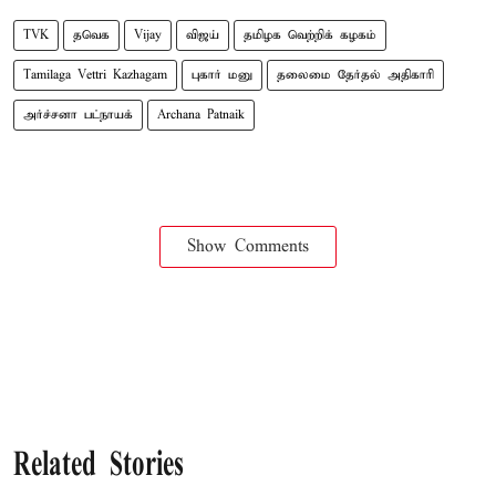
TVK
தவெக
Vijay
விஜய்
தமிழக வெற்றிக் கழகம்
Tamilaga Vettri Kazhagam
புகார் மனு
தலைமை தேர்தல் அதிகாரி
அர்ச்சனா பட்நாயக்
Archana Patnaik
Show Comments
Related Stories