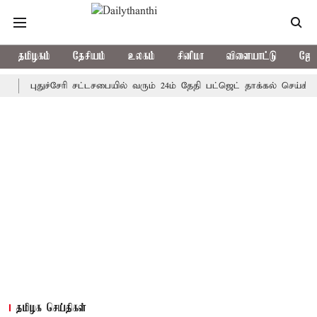
தமிழகம்
தேசியம்
உலகம்
சினிமா
விளையாட்டு
ஜோத
புதுச்சேரி சட்டசபையில் வரும் 24ம் தேதி பட்ஜெட் தாக்கல் செய்கிறார் மு
தமிழக செய்திகள்