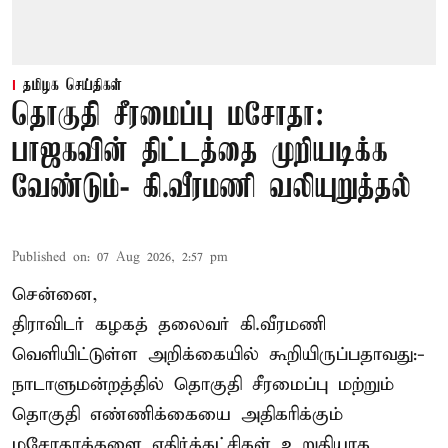
தமிழக செய்திகள்
தொகுதி சீரமைப்பு மசோதா:
பாஜகவின் திட்டத்தை முறியடிக்க
வேண்டும்- கி.வீரமணி வலியுறுத்தல்
Published on
:
07 Aug 2026, 2:57 pm
சென்னை,
திராவிடர் கழகத் தலைவர் கி.வீரமணி
வெளியிட்டுள்ள அறிக்கையில் கூறியிருப்பதாவது:-
நாடாளுமன்றத்தில் தொகுதி சீரமைப்பு மற்றும்
தொகுதி எண்ணிக்கையை அதிகரிக்கும்
மசோதாக்களை எதிர்க்கட்சிகள் உறுதியாக