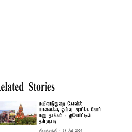
elated Stories
மயிலாடுதுறை கோவில்
யானைக்கு ஓய்வு அளிக்க கோரி
மனு தாக்கல் - ஐகோர்ட்டில்
தள்ளுபடி
தினத்தந்தி
18 Jul 2026