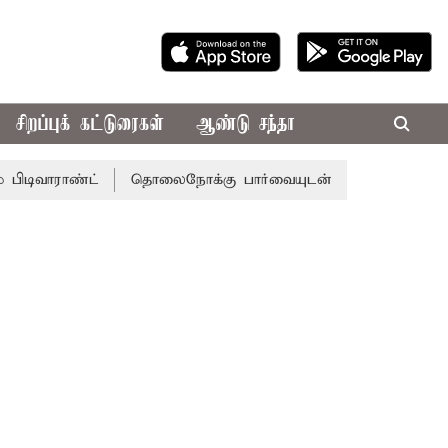
சிறப்புக் கட்டுரைகள்
ஆண்டு சந்தா
ாண்ட்
தொலைநோக்கு பார்வையுடன் கூடிய வேளாண் பட்ஜெட்: 