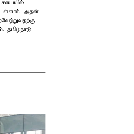
டசபையில்
உள்ளார். அதன்
வேற்றுவதற்கு
. தமிழ்நாடு