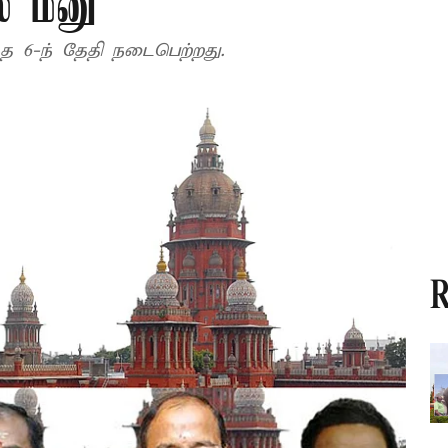
் மனு
த 6-ந் தேதி நடைபெற்றது.
R