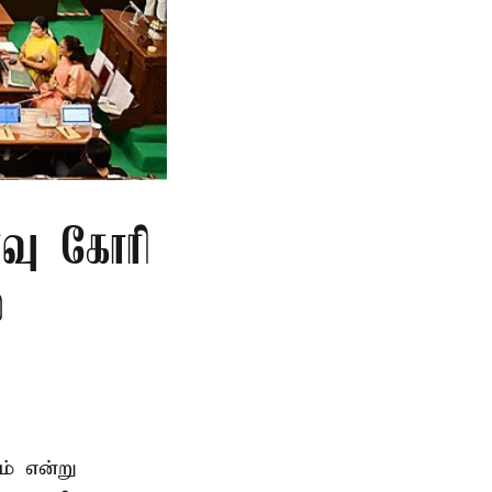
்வு கோரி
்
ம் என்று