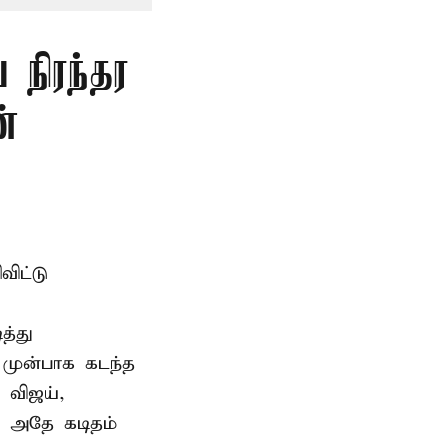
 நிரந்தர
்
ிட்டு
த்து
 முன்பாக கடந்த
 விஜய்,
ு அதே கடிதம்