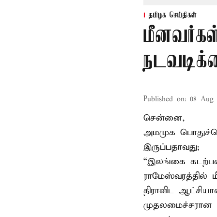
தமிழக செய்திகள்
மீனவர்கள
நடவடிக்
Published on
:
08 Aug 
சென்னை,
அமமுக பொதுச்செய
இருப்பதாவது;
“இலங்கை கடற்பட
ராமேஸ்வரத்தில் 
திராவிட ஆட்சிய
முதலமைச்சரான ப