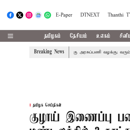
E-Paper
DTNEXT
Thanthi 
தமிழகம்
தேசியம்
உலகம்
சினி
Breaking News
்: இறந்தோரின் குடும்பத்தினருக்கு அரசுப்பணி வழக்கு; வரும் 14ம்
தமிழக செய்திகள்
குழாய் இணைப்பு ப