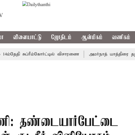
TV
மா
விளையாட்டு
ஜோதிடம்
ஆன்மிகம்
வணிகம்
தேதி சுப்ரீம்கோர்ட்டில் விசாரணை
அமர்நாத் யாத்திரை தற்காலி
ணி: தண்டையார்பேட்டை