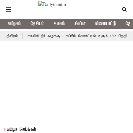
தமிழகம்
தேசியம்
உலகம்
சினிமா
விளையாட்டு
ஜோத
ரம்
காவிரி நீர் வழக்கு - சுப்ரீம் கோர்ட்டில் வரும் 13ம் தேதி விசாரண
தமிழக செய்திகள்