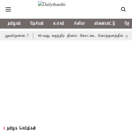
தமிழகம்
தேசியம்
உலகம்
சினிமா
விளையாட்டு
ஜோத
வதென்ன..?
80-வது சுதந்திர தினம்: கோட்டை கொத்தளத்தில் முதல் மு
தமிழக செய்திகள்