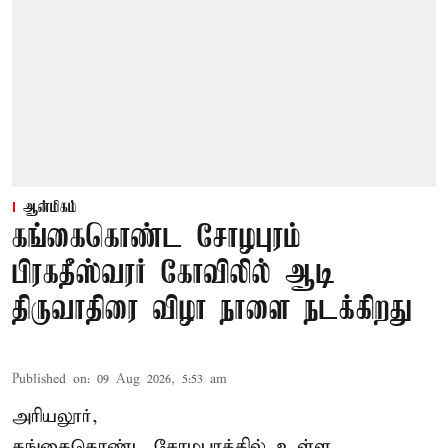
ஆன்மிகம்
கங்கைகொண்ட சோழபுரம்
பிரகதீஸ்வரர் கோவிலில் ஆடி
திருவாதிரை விழா நாளை நடக்கிறது
Published on
:
09 Aug 2026, 5:53 am
அரியலூர்,
கங்கைகொண்ட சோழபுரத்தில் உள்ள