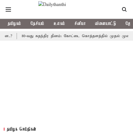
தமிழகம்
தேசியம்
உலகம்
சினிமா
விளையாட்டு
ஜோத
80-வது சுதந்திர தினம்: கோட்டை கொத்தளத்தில் முதல் முறையாக தேச
தமிழக செய்திகள்