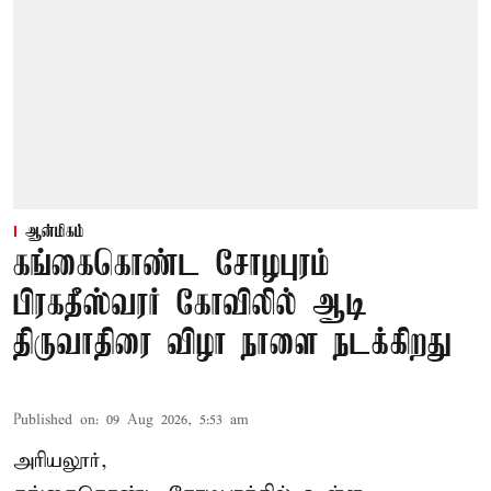
ஆன்மிகம்
கங்கைகொண்ட சோழபுரம்
பிரகதீஸ்வரர் கோவிலில் ஆடி
திருவாதிரை விழா நாளை நடக்கிறது
Published on
:
09 Aug 2026, 5:53 am
அரியலூர்,