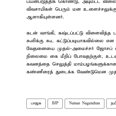
பயன்படுத்திக் கொண்டு, அடிமட்ட வில
விவசாயிகள் பெரும் மன உளைச்சலுக்கும
ஆளாகியுள்ளனர்.
கடன் வாங்கி, கஷ்டப்பட்டு விளைவித்த ப
கூலிக்கு கூட கட்டுப்படியாகவில்லை என
வேதனையை முதல்-அமைச்சர் ஜோசப் வி
நிலைமை கை மீறிப் போவதற்குள், உடன
கவனத்தை செலுத்தி மாம்பழங்களுக்கா
கண்ணீரைத் துடைக்க வேண்டுமென முதல
பாஜக
BJP
Nainar Nagendran
நய