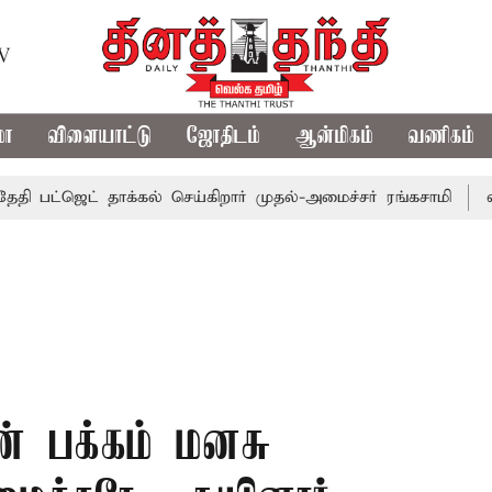
TV
மா
விளையாட்டு
ஜோதிடம்
ஆன்மிகம்
வணிகம்
ஜெட் தாக்கல் செய்கிறார் முதல்-அமைச்சர் ரங்கசாமி
எதிர்க்க
் பக்கம் மனசு