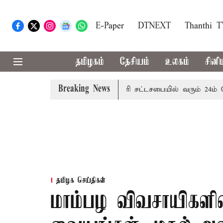
E-Paper
DTNEXT
Thanthi 
தமிழகம்
தேசியம்
உலகம்
சினி
Breaking News
ழை எச்சரிக்கை
புதுச்சேரி சட்டசபையில் வரும் 24ம் தேதி பட்
தமிழக செய்திகள்
மாம்பழ விவசாயிகளின