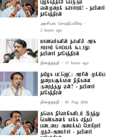
புழக்கத்தால் பெருகும்
வன்முறைக் கலாசாரம்! - நயினார்
நாகேந்திரன்
அரசியல் செய்திப்பிரிவு
2 hours ago
மாணவர்களின் நலனில் அரசு
சமரசம் செய்யக் கூடாது:
நயினார் நாகேந்திரன்
தினத்தந்தி
17 hours ago
தமிழக பட்ஜெட்: அரசின் முக்கிய
துறைகளுக்கான நிதிகளை
குறைத்தது ஏன்? - நயினார்
நாகேந்திரன்
தினத்தந்தி
05 Aug 2026
தவெக நிர்வாகிகளிடம் இருந்து
பெண்களைக் காக்க எந்தப்
படையை அமைக்கப் போகிறார்
முதல்-அமைச்சர் - நயினார்