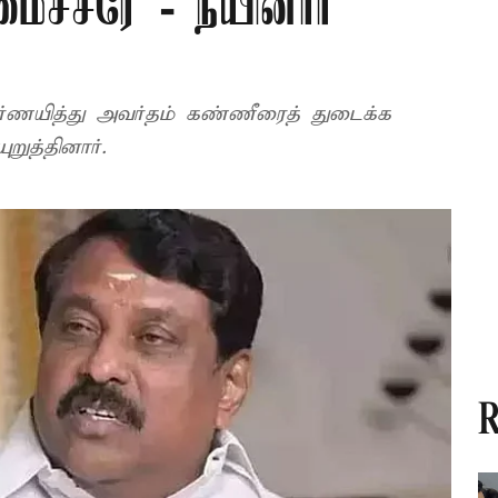
ைச்சரே - நயினார்
்ணயித்து அவர்தம் கண்ணீரைத் துடைக்க
ுத்தினார்.
R