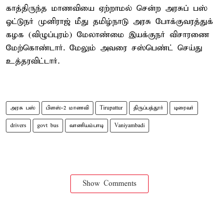
காத்திருந்த மாணவியை ஏற்றாமல் சென்ற அரசுப் பஸ்
ஓட்டுநர் முனிராஜ் மீது தமிழ்நாடு அரசு போக்குவரத்துக்
கழக (விழுப்புரம்) மேலாண்மை இயக்குநர் விசாரணை
மேற்கொண்டார். மேலும் அவரை சஸ்பெண்ட் செய்து
உத்தரவிட்டார்.
அரசு பஸ்
பிளஸ்-2 மாணவி
Tirupattur
திருப்பத்தூர்
டிரைவர்
drivers
govt bus
வாணியம்பாடி
Vaniyambadi
Show Comments