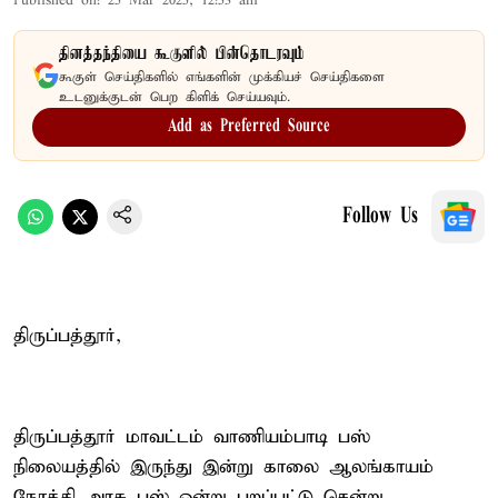
Published on
:
25 Mar 2025, 12:53 am
தினத்தந்தியை கூகுளில் பின்தொடரவும்
கூகுள் செய்திகளில் எங்களின் முக்கியச் செய்திகளை
உடனுக்குடன் பெற கிளிக் செய்யவும்.
Add as Preferred Source
Follow Us
திருப்பத்தூர்,
திருப்பத்தூர் மாவட்டம் வாணியம்பாடி பஸ்
நிலையத்தில் இருந்து இன்று காலை ஆலங்காயம்
நோக்கி அரசு பஸ் ஒன்று புறப்பட்டு சென்று