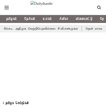
தமிழகம்
தேசியம்
உலகம்
சினிமா
விளையாட்டு
ஜோத
கூட அதிமுக வெற்றிபெறவில்லை: சி.வி.சண்முகம்
தென் மாவட்டத்தில் அ
தமிழக செய்திகள்