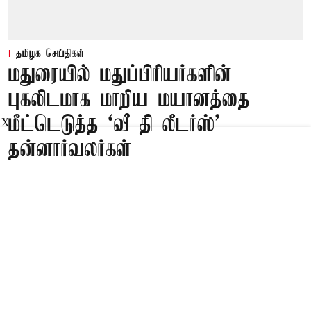
தமிழக செய்திகள்
மதுரையில் மதுப்பிரியர்களின்
புகலிடமாக மாறிய மயானத்தை
மீட்டெடுத்த ‘வீ தி லீடர்ஸ்’
X
தன்னார்வலர்கள்
Published on
:
10 Aug 2026, 7:12 am
மதுரை,
மதுரையில் மதுப்பிரியர்களின் புகலிடமாக மாறிய
மயானத்தை ‘வீ தி லீடர்ஸ்’ அமைப்பின்
தன்னார்வாலர்கள் மீட்டெடுத்தனர்.