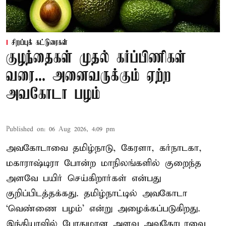
சிறப்புக் கட்டுரைகள்
குழந்தைகள் முதல் கர்ப்பிணிகள்
வரை... அனைவருக்கும் ஏற்ற
அவகோடா பழம்
Published on
:
06 Aug 2026, 4:09 pm
அவகோடாவை தமிழ்நாடு, கேரளா, கர்நாடகா,
மகாராஷ்டிரா போன்ற மாநிலங்களில் குறைந்த
அளவே பயிர் செய்கிறார்கள் என்பது
குறிப்பிடத்தக்கது. தமிழ்நாட்டில் அவகோடா
‘வெண்ணை பழம்’ என்று அழைக்கப்படுகிறது.
இந்தியாவில் போதுமான அளவு அவகோடாவை