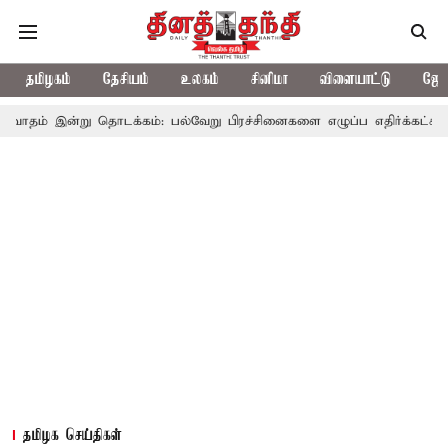
தமிழகம்
தேசியம்
உலகம்
சினிமா
விளையாட்டு
ஜோத
ு தொடக்கம்: பல்வேறு பிரச்சினைகளை எழுப்ப எதிர்க்கட்சிகள் திட்டம்
தமிழக செய்திகள்