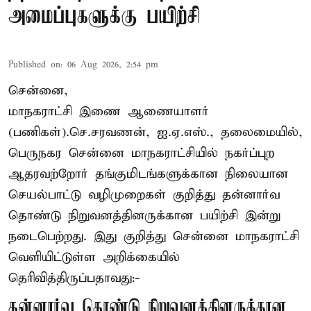
அமைப்புகளுக்கு பயிற்சி
Published on
:
06 Aug 2026, 2:54 pm
சென்னை,
மாநகராட்சி இணை ஆணையாளர்
(பணிகள்).செ.சரவணன், ஐ.ஏ.எஸ்., தலைமையில்,
பெருநகர சென்னை மாநகராட்சியில் நகர்ப்புற
ஆதரவற்றோர் தங்குமிடங்களுக்கான நிலையான
செயல்பாட்டு வழிமுறைகள் குறித்து தன்னார்வ
தொண்டு நிறுவனத்தினருக்கான பயிற்சி இன்று
நடைபெற்றது. இது குறித்து சென்னை மாநகராட்சி
வெளியிட்டுள்ள அறிக்கையில்
தெரிவித்திருப்பதாவது:-
தன்னார்வ தொண்டு நிறுவனத்தினருக்கான