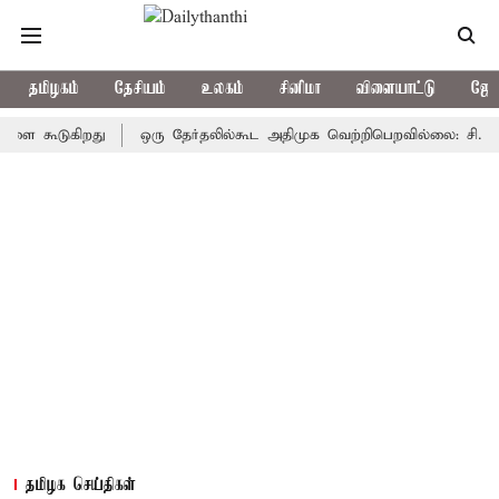
தமிழகம்
தேசியம்
உலகம்
சினிமா
விளையாட்டு
ஜோத
ூடுகிறது
ஒரு தேர்தலில்கூட அதிமுக வெற்றிபெறவில்லை: சி.வி.சண்முக
தமிழக செய்திகள்