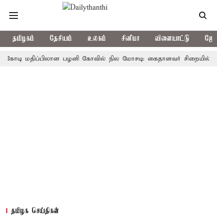
தமிழகம்
தேசியம்
உலகம்
சினிமா
விளையாட்டு
ஜோத
ி மதிப்பிலான பழனி கோவில் நில மோசடி: கைதானவர் சிறையில் உயிரிழப்
தமிழக செய்திகள்