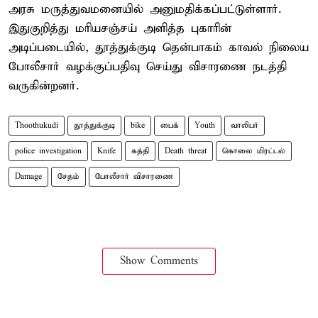
அரசு மருத்துவமனையில் அனுமதிக்கப்பட்டுள்ளார்.
இதுகுறித்து மரியசஞ்சய் அளித்த புகாரின்
அடிப்படையில், தூத்துக்குடி தென்பாகம் காவல் நிலைய
போலீசார் வழக்குப்பதிவு செய்து விசாரணை நடத்தி
வருகின்றனர்.
Thoothukudi
தூத்துக்குடி
bike
பைக்
Youth
வாலிபர்
police investigation
Knife
கத்தி
Death threat
கொலை மிரட்டல்
Damage
சேதம்
போலீசார் விசாரணை
Show Comments