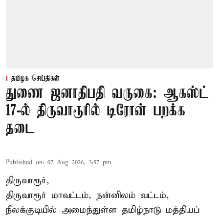
தமிழக செய்திகள்
துணை ஜனாதிபதி வருகை: ஆகஸ்ட்
17-ல் திருவாரூரில் டிரோன் பறக்க
தடை
Published on
:
07 Aug 2026, 3:57 pm
திருவாரூர்,
திருவாரூர் மாவட்டம், நன்னிலம் வட்டம்,
நீலக்குடியில் அமைந்துள்ள தமிழ்நாடு மத்தியப்