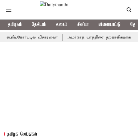
தமிழகம்
தேசியம்
உலகம்
சினிமா
விளையாட்டு
ஜோத
ரீம்கோர்ட்டில் விசாரணை
அமர்நாத் யாத்திரை தற்காலிகமாக நிறுத்தம்
தமிழக செய்திகள்