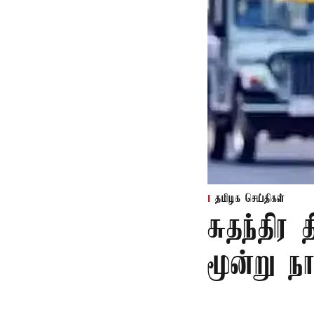
தமிழக செய்திகள்
சுதந்திர
மூன்று ந