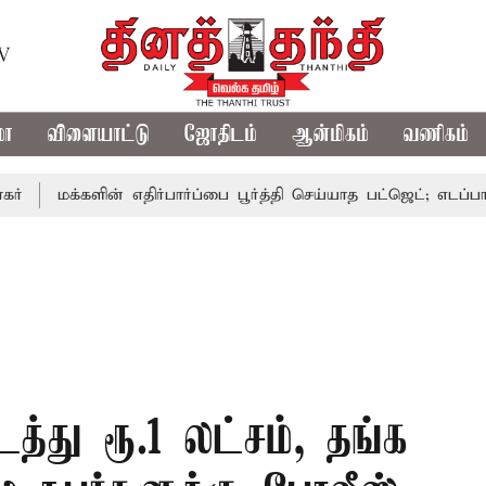
TV
மா
விளையாட்டு
ஜோதிடம்
ஆன்மிகம்
வணிகம்
க்களின் எதிர்பார்ப்பை பூர்த்தி செய்யாத பட்ஜெட்; எடப்பாடி பழனிச
்து ரூ.1 லட்சம், தங்க