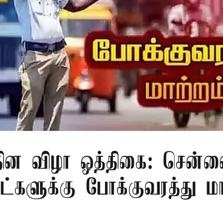
 தின விழா ஒத்திகை: சென்ன
ாட்களுக்கு போக்குவரத்து மா