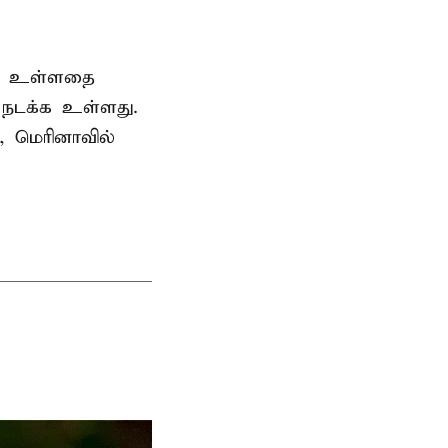
ெற உள்ளதை
ி நடக்க உள்ளது.
, மெரினாவில்