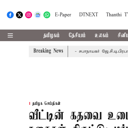
E-Paper
DTNEXT
Thanthi 
தமிழகம்
தேசியம்
உலகம்
சினி
Breaking News
8-ந் தேதி வரை நடைபெறும் - சபாநாயகர் ஜே.சி.டி.பிரபாகர்
ம
தமிழக செய்திகள்
வீட்டின் கதவை உடைத