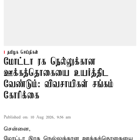
தமிழக செய்திகள்
மோட்டா ரக நெல்லுக்கான
ஊக்கத்தொகையை உயர்த்திட
வேண்டும்: விவசாயிகள் சங்கம்
கோரிக்கை
Published on
:
10 Aug 2026, 9:56 am
சென்னை,
மோட்டா இரக நெல்லுக்கான ஊக்கத்தொகையை