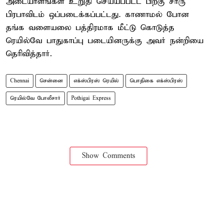
அடையாளங்கள் உறுதி செய்யப்பட்ட பிறகு சாரு
பிரபாவிடம் ஒப்படைக்கப்பட்டது. காணாமல் போன
தங்க வளையலை பத்திரமாக மீட்டு கொடுத்த
ரெயில்வே பாதுகாப்பு படையினருக்கு அவர் நன்றியை
தெரிவித்தார்.
Chennai
சென்னை
எக்ஸ்பிரஸ் ரெயில்
பொதிகை எக்ஸ்பிரஸ்
ரெயில்வே போலீசார்
Pothigai Express
Show Comments