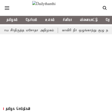
தமிழகம்
தேசியம்
உலகம்
சினிமா
விளையாட்டு
ஜோத
சீர்திருத்த மசோதா அறிமுகம்
காவிரி நீர் ஒழுங்காற்று குழு நாளை கூடு
தமிழக செய்திகள்