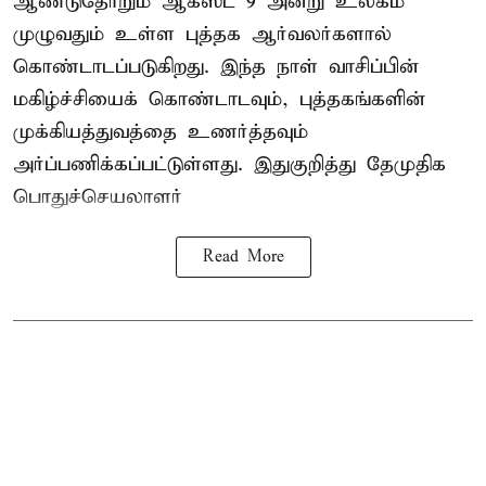
ஆண்டுதோறும் ஆகஸ்ட் 9 அன்று உலகம்
முழுவதும் உள்ள புத்தக ஆர்வலர்களால்
கொண்டாடப்படுகிறது. இந்த நாள் வாசிப்பின்
மகிழ்ச்சியைக் கொண்டாடவும், புத்தகங்களின்
முக்கியத்துவத்தை உணர்த்தவும்
அர்ப்பணிக்கப்பட்டுள்ளது. இதுகுறித்து தேமுதிக
பொதுச்செயலாளர்
Read More