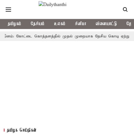
தமிழகம்
தேசியம்
உலகம்
சினிமா
விளையாட்டு
ஜோத
ம்: கோட்டை கொத்தளத்தில் முதல் முறையாக தேசிய கொடி ஏற்றுகிறார், மு
தமிழக செய்திகள்