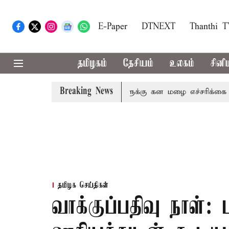
E-Paper
DTNEXT
Thanthi 
தமிழகம்
தேசியம்
உலகம்
சினி
Breaking News
னி,நீலகிரி ஆகிய மாவட்டங்களுக்கு கன மழை எச்சரிக்கை
ப
தமிழக செய்திகள்
வாக்குப்பதிவு நாள்: