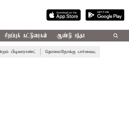
சிறப்புக் கட்டுரைகள்
ஆண்டு சந்தா
ாராண்ட்
தொலைநோக்கு பார்வையுடன் கூடிய வேளாண் பட்ஜெட்