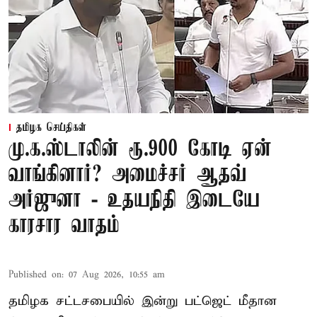
தமிழக செய்திகள்
மு.க.ஸ்டாலின் ரூ.900 கோடி ஏன்
வாங்கினார்? அமைச்சர் ஆதவ்
அர்ஜுனா - உதயநிதி இடையே
காரசார வாதம்
Published on
:
07 Aug 2026, 10:55 am
தமிழக சட்டசபையில் இன்று பட்ஜெட் மீதான