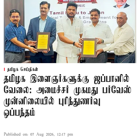
தமிழக செய்திகள்
தமிழக இளைஞர்களுக்கு ஜப்பானில்
வேலை: அமைச்சர் முகமது பர்வேஸ்
முன்னிலையில் புரிந்துணர்வு
ஒப்பந்தம்
Published on
:
07 Aug 2026, 12:17 pm