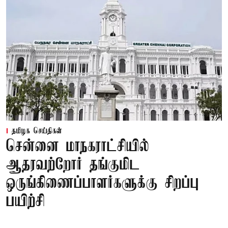
தமிழக செய்திகள்
சென்னை மாநகராட்சியில்
ஆதரவற்றோர் தங்குமிட
ஒருங்கிணைப்பாளர்களுக்கு சிறப்பு
பயிற்சி