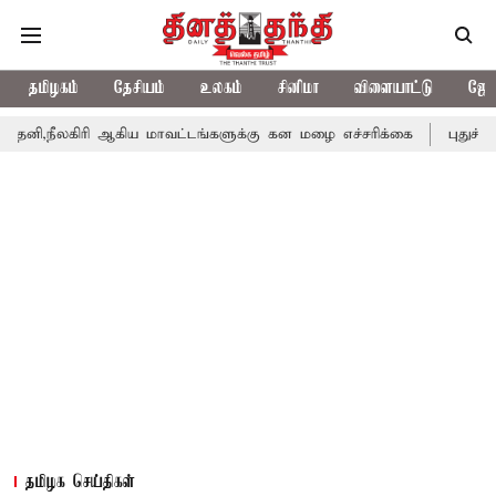
தமிழகம்
தேசியம்
உலகம்
சினிமா
விளையாட்டு
ஜோத
ரி ஆகிய மாவட்டங்களுக்கு கன மழை எச்சரிக்கை
புதுச்சேரி சட்டசபை
தமிழக செய்திகள்