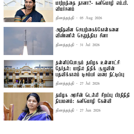
மாற்றத்தை தானா?- கனிமொழி எம்.பி.
விமர்சனம்
தினத்தந்தி
05 Aug 2026
அதிநவீன செயற்கைக்கோள்களை
விண்ணில் செலுத்திய சீனா
தினத்தந்தி
31 Jul 2026
தள்ளிப்போகும் தமிழக உள்ளாட்சி
தேர்தல்: மாநில நிதிக் குழுவின்
பதவிக்காலம் டிசம்பர் வரை நீட்டிப்பு
தினத்தந்தி
27 Jul 2026
தமிழக அரசின் டெல்லி சிறப்பு பிரதிநிதி
நியமனம்: கனிமொழி கேள்வி
தினத்தந்தி
27 Jun 2026