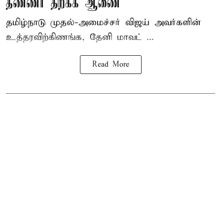
தண்ணீர் திறக்க ஆணை
தமிழ்நாடு
முதல்-அமைச்சர் விஜய்
அவர்களின்
உத்தரவிற்கிணங்க, தேனி மாவட் ...
Read More