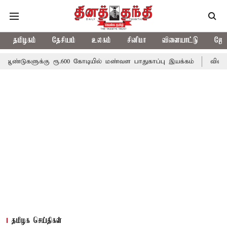
தமிழகம்
தேசியம்
உலகம்
சினிமா
விளையாட்டு
ஜோத
கு ரூ.600 கோடியில் மண்வள பாதுகாப்பு இயக்கம்
விவசாயிகளுக்கான இ
தமிழக செய்திகள்