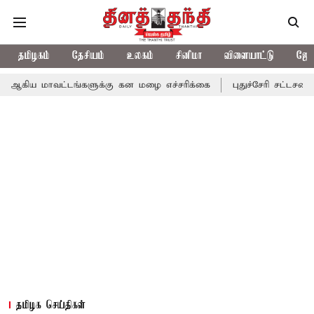
தமிழகம்
தேசியம்
உலகம்
சினிமா
விளையாட்டு
ஜோத
வட்டங்களுக்கு கன மழை எச்சரிக்கை
புதுச்சேரி சட்டசபையில் வரும் 
தமிழக செய்திகள்