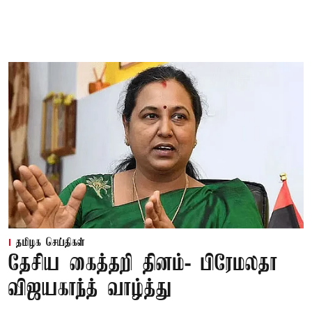
தமிழக செய்திகள்
தேசிய கைத்தறி தினம்- பிரேமலதா
விஜயகாந்த் வாழ்த்து