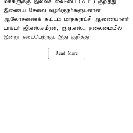
மக்களுக்கு இலவச வை-பை (WIFI) குறித்து
இணைய சேவை வழங்குநர்களுடனான
ஆலோசணைக் கூட்டம் மாநகராட்சி ஆணையாளர்
டாக்டர் ஜி.எஸ்.சமீரன், ஐ.ஏ.எஸ்., தலைமையில்
இன்று நடைபெற்றது. இது குறித்து
Read More