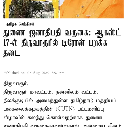
தமிழக செய்திகள்
துணை ஜனாதிபதி வருகை: ஆகஸ்ட்
17-ல் திருவாரூரில் டிரோன் பறக்க
தடை
Published on
:
07 Aug 2026, 3:57 pm
திருவாரூர்,
திருவாரூர் மாவட்டம், நன்னிலம் வட்டம்,
நீலக்குடியில் அமைந்துள்ள தமிழ்நாடு மத்தியப்
பல்கலைக்கழகத்தின் (CUTN) பட்டமளிப்பு
விழாவில் கலந்து கொள்வதற்காக துணை
ஜனாதிபதி வருகைதரவுள்ளதால் அன்றைய தினம்