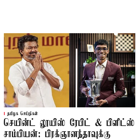
தமிழக செய்திகள்
செயின்ட் லூயிஸ் ரேபிட் & பிளிட்ஸ்
சாம்பியன்: பிரக்ஞானந்தாவுக்கு