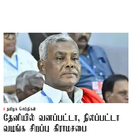
தமிழக செய்திகள்
தேனியில் வனப்பட்டா, நிலப்பட்டா
வழங்க சிறப்பு கிராமசபை