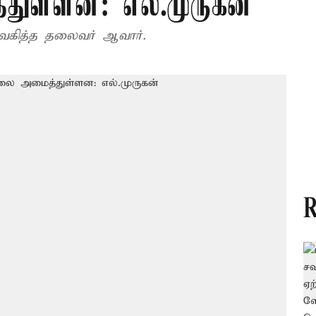
ள்ளன: எல்.முருகன்
 வகித்த தலைவர் ஆவார்.
R