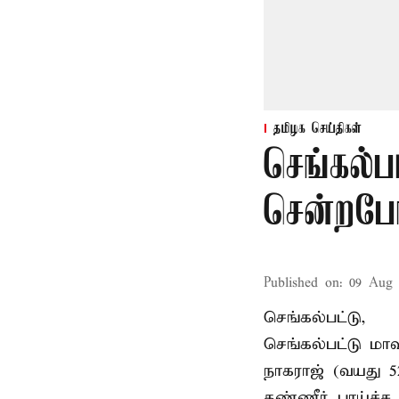
தமிழக செய்திகள்
செங்கல்ப
சென்றபோத
Published on
:
09 Aug 
செங்கல்பட்டு,
செங்கல்பட்டு
மாவ
நாகராஜ் (வயது 
தண்ணீர் பாய்ச்ச 