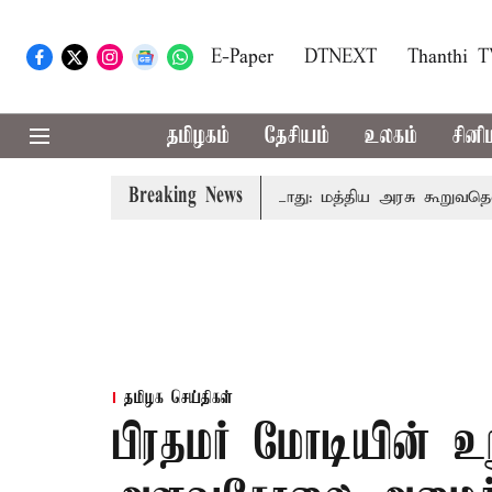
E-Paper
DTNEXT
Thanthi 
தமிழகம்
தேசியம்
உலகம்
சினி
Breaking News
வரிடமும் கட்டணம் வசூலிக்கப்படாது: மத்திய அரசு கூறுவதென்ன..
தமிழக செய்திகள்
பிரதமர் மோடியின் உற