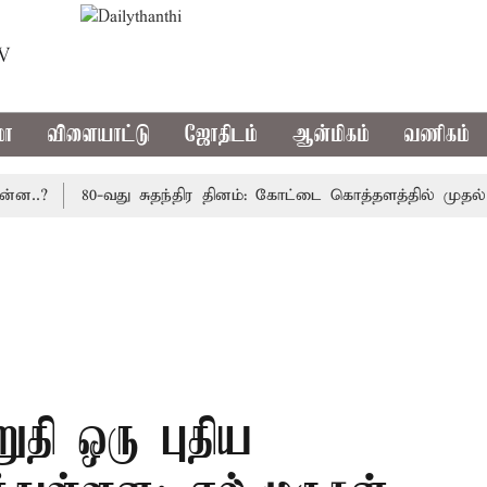
TV
மா
விளையாட்டு
ஜோதிடம்
ஆன்மிகம்
வணிகம்
?
80-வது சுதந்திர தினம்: கோட்டை கொத்தளத்தில் முதல் முற
ுதி ஒரு புதிய