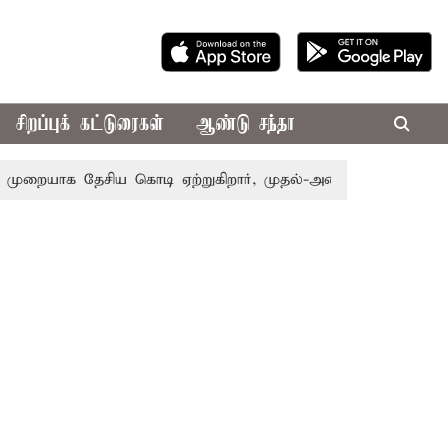
சிறப்புக் கட்டுரைகள்
ஆண்டு சந்தா
ையாக தேசிய கொடி ஏற்றுகிறார், முதல்-அமைச்சர் விஜய்!
பா.