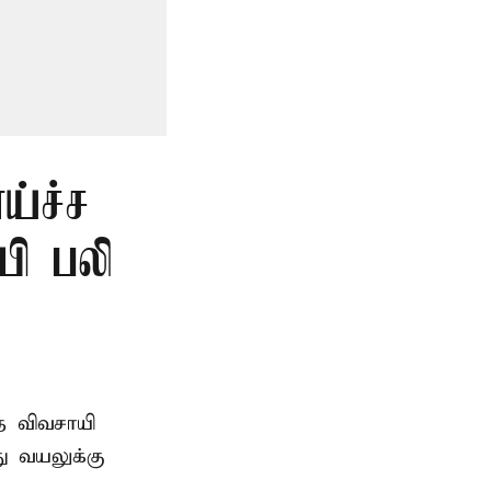
ய்ச்ச
யி பலி
த விவசாயி
ு வயலுக்கு