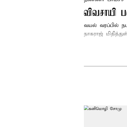
விவசாயி ப
வயல் வரப்பில் ந
நாகராஜ் மிதித்துள