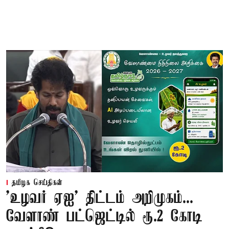
தமிழக செய்திகள்
'உழவர் ஏஐ' திட்டம் அறிமுகம்...
வேளாண் பட்ஜெட்டில் ரூ.2 கோடி