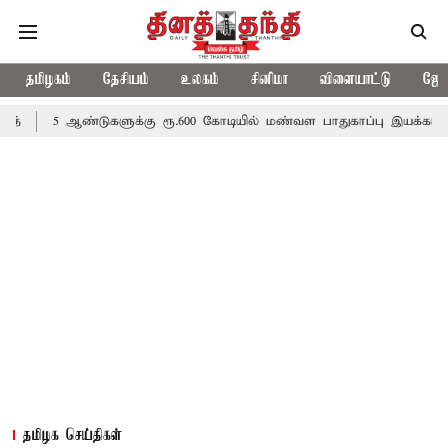
தமிழகம்
தேசியம்
உலகம்
சினிமா
விளையாட்டு
ஜோத
்டுகளுக்கு ரூ.600 கோடியில் மண்வள பாதுகாப்பு இயக்கம்
விவசாயிகள
தமிழக செய்திகள்