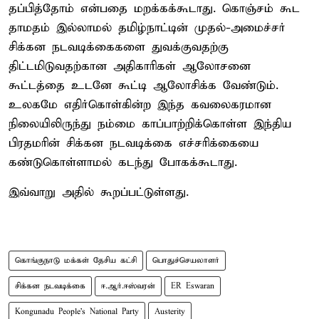
தப்பித்தோம் என்பதை மறக்கக்கூடாது. கொஞ்சம் கூட
தாமதம் இல்லாமல் தமிழ்நாட்டின் முதல்-அமைச்சர்
சிக்கன நடவடிக்கைகளை துவக்குவதற்கு
திட்டமிடுவதற்கான அதிகாரிகள் ஆலோசனை
கூட்டத்தை உடனே கூட்டி ஆலோசிக்க வேண்டும்.
உலகமே எதிர்கொள்கின்ற இந்த கவலைகரமான
நிலையிலிருந்து நம்மை காப்பாற்றிக்கொள்ள இந்திய
பிரதமரின் சிக்கன நடவடிக்கை எச்சரிக்கையை
கண்டுகொள்ளாமல் கடந்து போகக்கூடாது.
இவ்வாறு அதில் கூறப்பட்டுள்ளது.
கொங்குநாடு மக்கள் தேசிய கட்சி
பொதுச்செயலாளர்
சிக்கன நடவடிக்கை
ஈ.ஆர்.ஈஸ்வரன்
ER Eswaran
Kongunadu People's National Party
Austerity