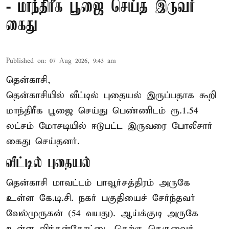
- மாந்திரீக பூஜை செய்த இருவர்
கைது
Published on
:
07 Aug 2026, 9:43 am
தென்காசி,
தென்காசியில் வீட்டில் புதையல் இருப்பதாக கூறி
மாந்திரீக பூஜை செய்து பெண்ணிடம் ரூ.1.54
லட்சம் மோசடியில் ஈடுபட்ட இருவரை போலீசார்
கைது செய்தனர்.
வீட்டில் புதையல்
தென்காசி மாவட்டம் பாவூர்சத்திரம் அருகே
உள்ள கே.டி.சி. நகர் பகுதியைச் சேர்ந்தவர்
வேல்முருகன் (54 வயது). ஆய்க்குடி அருகே
உள்ள விந்தன்கோட்டை தெற்கு தெருவைச்