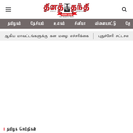
தமிழகம்
தேசியம்
உலகம்
சினிமா
விளையாட்டு
ஜோத
வட்டங்களுக்கு கன மழை எச்சரிக்கை
புதுச்சேரி சட்டசபையில் வரும் 
தமிழக செய்திகள்