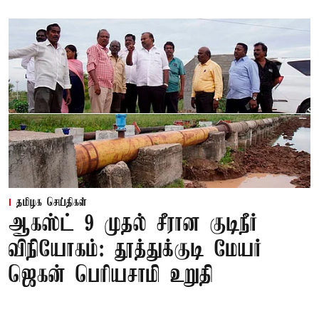
தமிழக செய்திகள்
ஆகஸ்ட் 9 முதல் சீரான குடிநீர்
விநியோகம்: தூத்துக்குடி மேயர்
ஜெகன் பெரியசாமி உறுதி