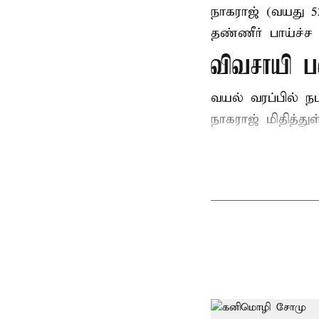
நாகராஜ் (வயது 
தண்ணீர் பாய்ச்ச 
விவசாயி ப
வயல் வரப்பில் ந
நாகராஜ் மிதித்துள