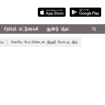
சிறப்புக் கட்டுரைகள்
ஆண்டு சந்தா
கொரிய பேட்மிண்டன் இறுதி போட்டி; இந்திய வீராங்கனை சாம்பி