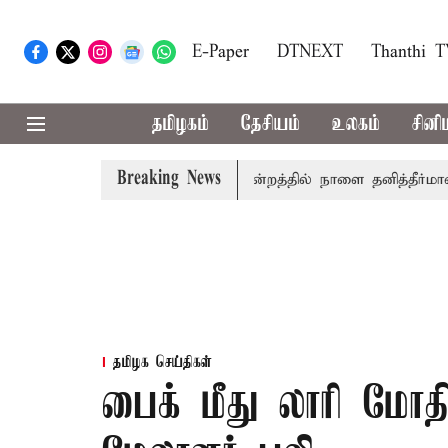
E-Paper
DTNEXT
Thanthi 
தமிழகம்
தேசியம்
உலகம்
சினி
Breaking News
ல் தமிழ்த்தாய் வாழ்த்து: சட்டமன்றத்தில் நாளை தனித்தீர்மானம்
தமிழக செய்திகள்
பைக் மீது லாரி மோதி