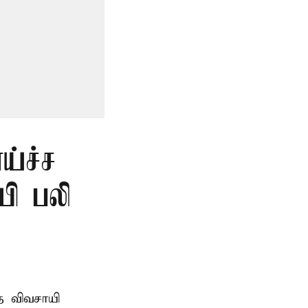
ய்ச்ச
யி பலி
த விவசாயி