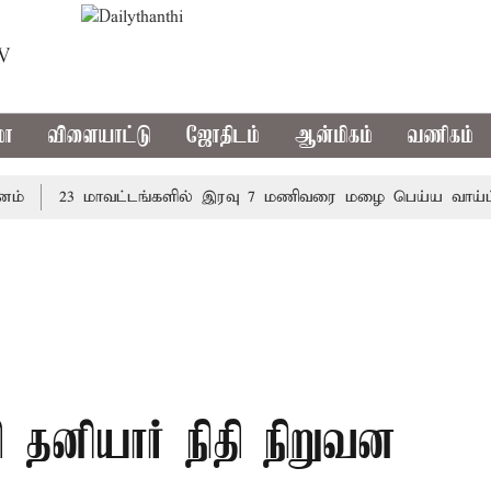
TV
மா
விளையாட்டு
ஜோதிடம்
ஆன்மிகம்
வணிகம்
23 மாவட்டங்களில் இரவு 7 மணிவரை மழை பெய்ய வாய்ப்பு
 தனியார் நிதி நிறுவன