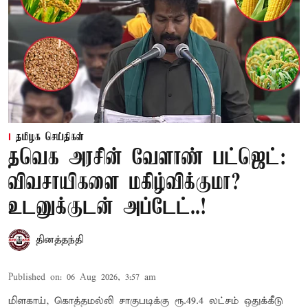
தமிழக செய்திகள்
தவெக அரசின் வேளாண் பட்ஜெட்:
விவசாயிகளை மகிழ்விக்குமா?
உடனுக்குடன் அப்டேட்..!
தினத்தந்தி
Published on
:
06 Aug 2026, 3:57 am
மிளகாய், கொத்தமல்லி சாகுபடிக்கு ரூ.49.4 லட்சம் ஒதுக்கீடு