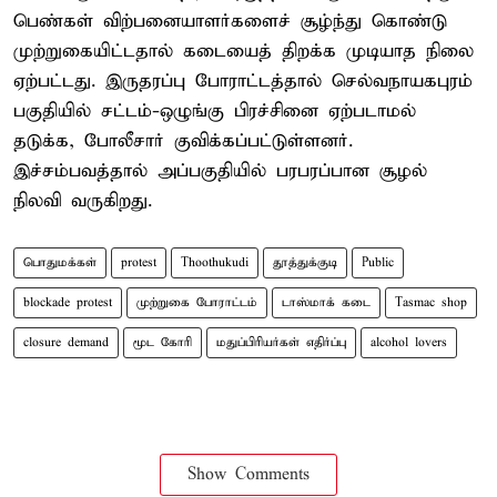
பெண்கள் விற்பனையாளர்களைச் சூழ்ந்து கொண்டு
முற்றுகையிட்டதால் கடையைத் திறக்க முடியாத நிலை
ஏற்பட்டது. இருதரப்பு போராட்டத்தால் செல்வநாயகபுரம்
பகுதியில் சட்டம்-ஒழுங்கு பிரச்சினை ஏற்படாமல்
தடுக்க, போலீசார் குவிக்கப்பட்டுள்ளனர்.
இச்சம்பவத்தால் அப்பகுதியில் பரபரப்பான சூழல்
நிலவி வருகிறது.
பொதுமக்கள்
protest
Thoothukudi
தூத்துக்குடி
Public
blockade protest
முற்றுகை போராட்டம்
டாஸ்மாக் கடை
Tasmac shop
closure demand
மூட கோரி
மதுப்பிரியர்கள் எதிர்ப்பு
alcohol lovers
Show Comments