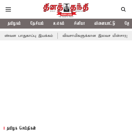
தமிழகம்
தேசியம்
உலகம்
சினிமா
விளையாட்டு
ஜோத
ுகாப்பு இயக்கம்
விவசாயிகளுக்கான இலவச மின்சாரத்துக்காக ரூ.7,43
தமிழக செய்திகள்