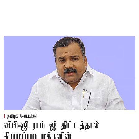
தமிழக செய்திகள்
விபி-ஜி ராம் ஜி திட்டத்தால்
கிராமப்புற மக்களின்