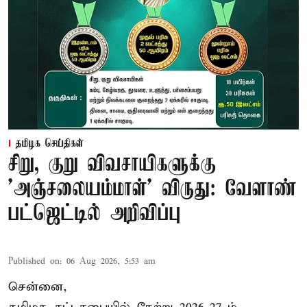
தமிழக செய்திகள்
சிறு, குறு விவசாயிகளுக்கு
'அஞ்சலையம்மாள்' விருது: வேளாண்
பட்ஜெட்டில் அறிவிப்பு
Published on
:
06 Aug 2026, 5:53 am
சென்னை,