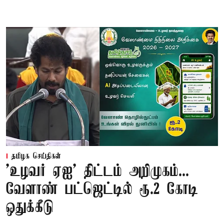
தமிழக செய்திகள்
'உழவர் ஏஐ' திட்டம் அறிமுகம்...
வேளாண் பட்ஜெட்டில் ரூ.2 கோடி
ஒதுக்கீடு