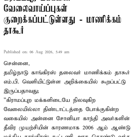
வேலைவாய்ப்புகள்
குறைக்கப்பட்டுள்ளது - மாணிக்கம்
தாகூர்
Published on
:
06 Aug 2026, 5:49 am
சென்னை,
தமிழ்நாடு காங்கிரஸ் தலைவர் மாணிக்கம் தாகூர்
எம்.பி. வெளியிட்டுள்ள அறிக்கையில் கூறப்பட்டு
இருப்பதாவது;
”கிராமப்புற மக்களிடையே நிலவுகிற
வேலையில்லா திண்டாட்டத்தை போக்குகின்ற
வகையில் அன்னை சோனியா காந்தி அவர்களின்
தீவிர முயற்சியின் காரணமாக 2006 ஆம் ஆண்டு
மத்திய காங்கிரஸ் கூட்டணி அரசு கொண்டு வந்த