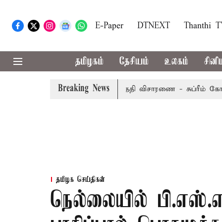
E-Paper
DTNEXT
Thanthi 
தமிழகம்
தேசியம்
உலகம்
சினி
Breaking News
ுறையீட்டு மனு வரும் 14-ம் தேதி விசாரணை - சுப்ரீம் கோர்ட்டு
தமிழக செய்திகள்
நெல்லையில் பி.எஸ்.எ