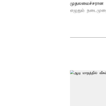
முதலமைச்சரான ப
எழுதும் நடைமுற