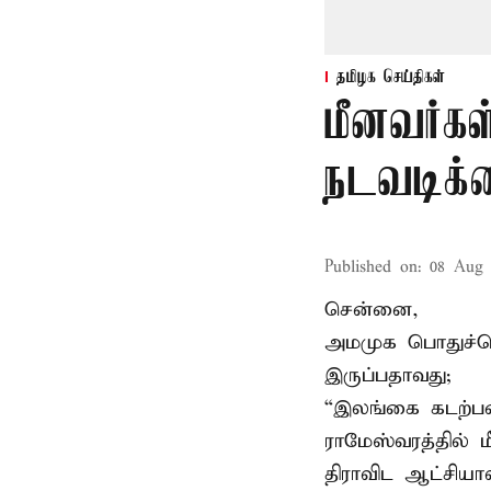
தமிழக செய்திகள்
மீனவர்கள
நடவடிக்
Published on
:
08 Aug 
சென்னை,
அமமுக பொதுச்செய
இருப்பதாவது;
“இலங்கை கடற்பட
ராமேஸ்வரத்தில் 
திராவிட ஆட்சிய