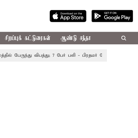
சிறப்புக் கட்டுரைகள்
ஆண்டு சந்தா
 பேருந்து விபத்து; 7 பேர் பலி - பிரதமர் மோடி இரங்கல்
தொக