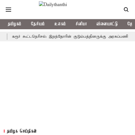
தமிழகம்
தேசியம்
உலகம்
சினிமா
விளையாட்டு
ஜோத
கரூர் கூட்டநெரிசல்: இறந்தோரின் குடும்பத்தினருக்கு அரசுப்பணி வழக்கு; வ
தமிழக செய்திகள்