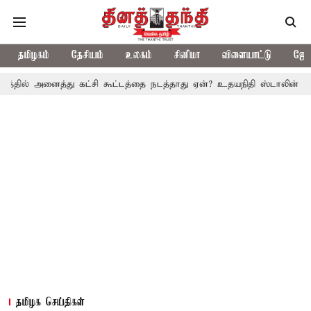
தமிழகம்
தேசியம்
உலகம்
சினிமா
விளையாட்டு
ஜோத
ைத்து கட்சி கூட்டத்தை நடத்தாது ஏன்? உதயநிதி ஸ்டாலின் கேள்வி
த.
தமிழக செய்திகள்