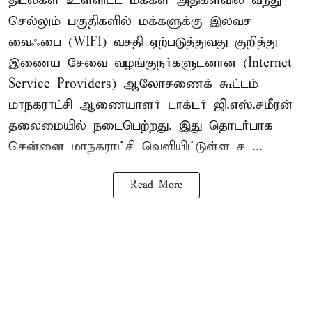
திடல்கள் உள்ளிட்ட மக்கள் அதிகளவில் வந்து
செல்லும் பகுதிகளில் மக்களுக்கு இலவச
வைஃபை (WIFI) வசதி ஏற்படுத்துவது குறித்து
இணைய சேவை வழங்குநர்களுடனான (Internet
Service Providers) ஆலோசணைக் கூட்டம்
மாநகராட்சி ஆணையாளர் டாக்டர் ஜி.எஸ்.சமீரன்
தலைமையில் நடைபெற்றது. இது தொடர்பாக
சென்னை மாநகராட்சி வெளியிட்டுள்ள ச ...
Read More