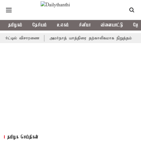
தமிழகம்
தேசியம்
உலகம்
சினிமா
விளையாட்டு
ஜோத
்டில் விசாரணை
அமர்நாத் யாத்திரை தற்காலிகமாக நிறுத்தம்
இமாச்ச
தமிழக செய்திகள்