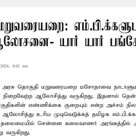
மறுவரையறை: எம்.பி.க்களு
லோசனை- யார் யார் பங்கேற
2026, 9:42 am
ா அரசு தொகுதி மறுவரையறை மசோதாவை நாடாளுமன்
்டி நிறைவேற்ற ஆலோசித்து வருகிறது. இதனால் தென்
ுதிகளின் எண்ணிக்கை குறையும் என்ற அச்சம் நிலவ
து ஆலோசித்து உரிய முடிவெடுக்கத் தமிழக எம்.பி.க்
் தலைமையில் சென்னை கலைவாணர் அரங்கத்தில
ு வருகிறது.