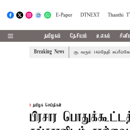
E-Paper
DTNEXT
Thanthi 
தமிழகம்
தேசியம்
உலகம்
சினி
Breaking News
ம்பத்தினருக்கு அரசுப்பணி வழக்கு; வரும் 14ம்தேதி சுப்ரீம்கோர்ட
தமிழக செய்திகள்
பிரசார பொதுக்கூட்ட