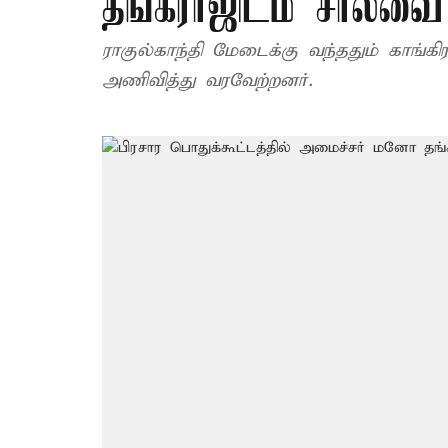
தங்கராஜிடம் சால்வை 
ராகுல்காந்தி மேடைக்கு வந்ததும் காங்கி
அணிவித்து வரவேற்றனர்.