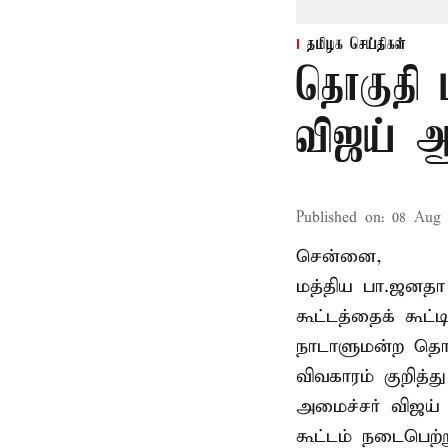
தமிழக செய்திகள்
தொகுதி 
விஜய் ஆ
Published on
:
08 Aug 
சென்னை,
மத்திய பா.ஜனத
கூட்டத்தைக் கூட
நாடாளுமன்ற தொக
விவகாரம் குறித்
அமைச்சர் விஜய
கூட்டம் நடைபெற்ற