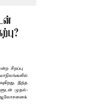
டன்
்பு?
ற சிறப்பு
மாநிலங்களில்
ுகிறது. இந்த
களுடன் முதல்-
் ஆலோசனைக்