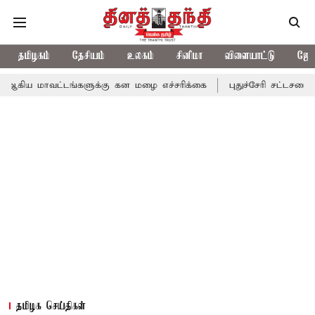
தமிழகம்
தேசியம்
உலகம்
சினிமா
விளையாட்டு
ஜோத
ட்டங்களுக்கு கன மழை எச்சரிக்கை
புதுச்சேரி சட்டசபையில் வரும் 2
தமிழக செய்திகள்