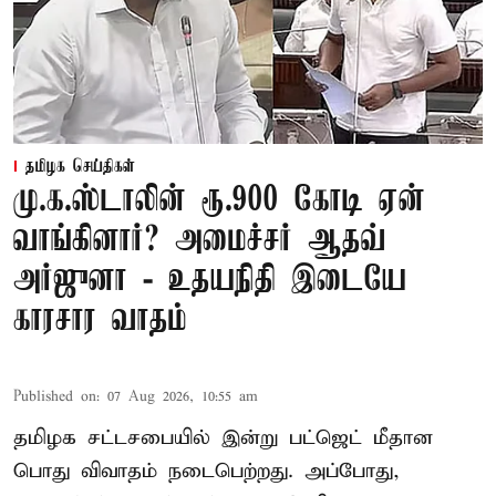
தமிழக செய்திகள்
மு.க.ஸ்டாலின் ரூ.900 கோடி ஏன்
வாங்கினார்? அமைச்சர் ஆதவ்
அர்ஜுனா - உதயநிதி இடையே
காரசார வாதம்
Published on
:
07 Aug 2026, 10:55 am
தமிழக சட்டசபையில் இன்று பட்ஜெட் மீதான
பொது விவாதம் நடைபெற்றது. அப்போது,