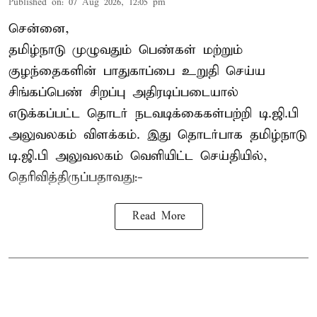
Published on
:
07 Aug 2026, 12:05 pm
சென்னை,
தமிழ்நாடு முழுவதும் பெண்கள் மற்றும்
குழந்தைகளின் பாதுகாப்பை உறுதி செய்ய
சிங்கப்பெண் சிறப்பு அதிரடிப்படையால்
எடுக்கப்பட்ட தொடர் நடவடிக்கைகள்பற்றி டி.ஜி.பி
அலுவலகம் விளக்கம். இது தொடர்பாக தமிழ்நாடு
டி.ஜி.பி அலுவலகம் வெளியிட்ட செய்தியில்,
தெரிவித்திருப்பதாவது:-
Read More